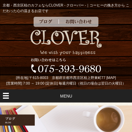
京都・西京区桂のカフェならCLOVER - クローバー -｜コーヒーの挽き方から こ
だわった心の温まるお店です
ブログ
お問い合わせ
[所在地] 〒615-8003 京都府京都市西京区桂上野東町77 [
MAP
]
[営業時間] 7:00 ～ 19:00 [定休日] 毎週月曜日（祝日の場合は翌日の火曜日）
MENU