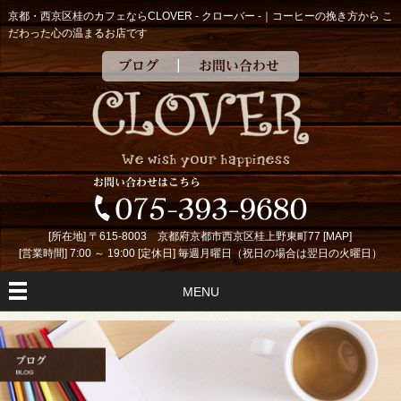
京都・西京区桂のカフェならCLOVER - クローバー -｜コーヒーの挽き方から こ
だわった心の温まるお店です
ブログ
お問い合わせ
[所在地] 〒615-8003 京都府京都市西京区桂上野東町77 [
MAP
]
[営業時間] 7:00 ～ 19:00 [定休日] 毎週月曜日（祝日の場合は翌日の火曜日）
MENU