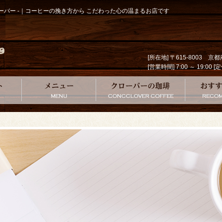
クローバー -｜コーヒーの挽き方から こだわった心の温まるお店です
[所在地] 〒615-8003 
[営業時間] 7:00 ～ 19
コンセプト
メニュー
クローバー