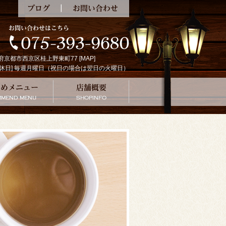
ブログ
お問い合わせ
京都府京都市西京区桂上野東町77 [
MAP
]
:00 [定休日] 毎週月曜日（祝日の場合は翌日の火曜日）
の珈琲
おすすめメニュー
店舗概要