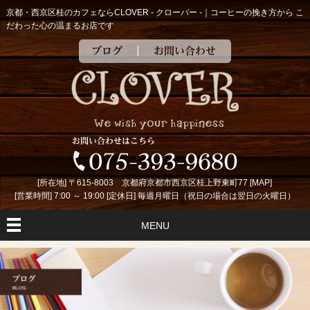
京都・西京区桂のカフェならCLOVER - クローバー -｜コーヒーの挽き方から こ
だわった心の温まるお店です
ブログ
お問い合わせ
[所在地] 〒615-8003 京都府京都市西京区桂上野東町77 [
MAP
]
[営業時間] 7:00 ～ 19:00 [定休日] 毎週月曜日（祝日の場合は翌日の火曜日）
MENU