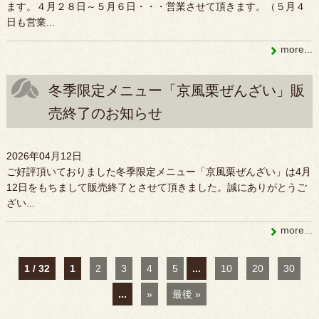
ます。４月２８日～５月６日・・・営業させて頂きます。（５月４
日も営業...
more...
冬季限定メニュー「京風栗ぜんざい」販
売終了のお知らせ
2026年04月12日
ご好評頂いておりました冬季限定メニュー「京風栗ぜんざい」は4月
12日をもちまして販売終了とさせて頂きました。誠にありがとうご
ざい...
more...
1 / 32
1
2
3
4
5
...
10
20
30
...
»
最後 »