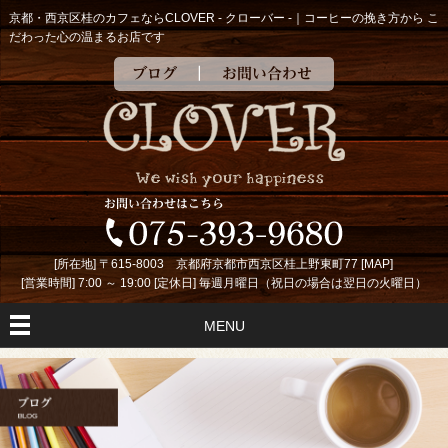
京都・西京区桂のカフェならCLOVER - クローバー -｜コーヒーの挽き方から こ
だわった心の温まるお店です
ブログ
お問い合わせ
[所在地] 〒615-8003 京都府京都市西京区桂上野東町77 [
MAP
]
[営業時間] 7:00 ～ 19:00 [定休日] 毎週月曜日（祝日の場合は翌日の火曜日）
MENU