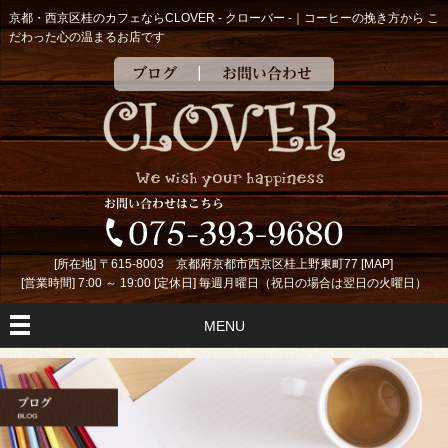
京都・西京区桂のカフェならCLOVER - クローバー -｜コーヒーの挽き方から こ
だわった心の温まるお店です
ブログ
お問い合わせ
[所在地] 〒615-8003 京都府京都市西京区桂上野東町77 [
MAP
]
[営業時間] 7:00 ～ 19:00 [定休日] 毎週月曜日（祝日の場合は翌日の火曜日）
MENU