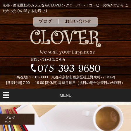
京都・西京区桂のカフェならCLOVER - クローバー -｜コーヒーの挽き方から こ
だわった心の温まるお店です
ブログ
お問い合わせ
[所在地] 〒615-8003 京都府京都市西京区桂上野東町77 [
MAP
]
[営業時間] 7:00 ～ 19:00 [定休日] 毎週月曜日（祝日の場合は翌日の火曜日）
MENU