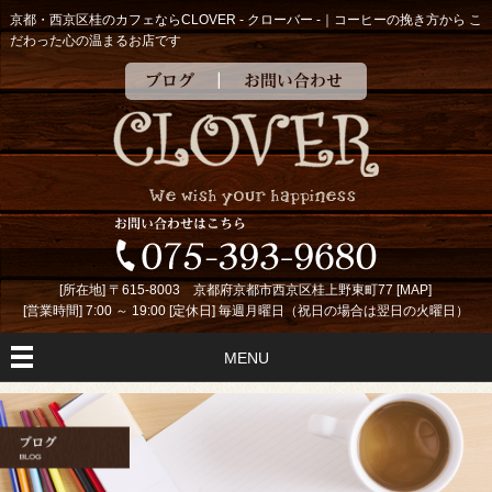
京都・西京区桂のカフェならCLOVER - クローバー -｜コーヒーの挽き方から こ
だわった心の温まるお店です
ブログ
お問い合わせ
[所在地] 〒615-8003 京都府京都市西京区桂上野東町77 [
MAP
]
[営業時間] 7:00 ～ 19:00 [定休日] 毎週月曜日（祝日の場合は翌日の火曜日）
MENU