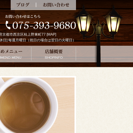
ブログ
お問い合わせ
京都府京都市西京区桂上野東町77 [
MAP
]
:00 [定休日] 毎週月曜日（祝日の場合は翌日の火曜日）
の珈琲
おすすめメニュー
店舗概要