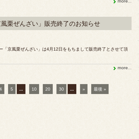
more...
京風栗ぜんざい」販売終了のお知らせ
ー「京風栗ぜんざい」は4月12日をもちまして販売終了とさせて頂
more...
4
5
...
10
20
30
...
»
最後 »