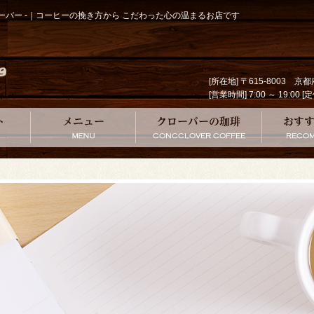
クローバー -｜コーヒーの挽き方から こだわった心の温まるお店です
[所在地] 〒615-8003 
[営業時間] 7:00 ～ 19
コンセプト
メニュー
クローバー