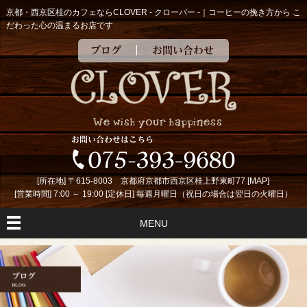
京都・西京区桂のカフェならCLOVER - クローバー -｜コーヒーの挽き方から こ
だわった心の温まるお店です
ブログ
お問い合わせ
[所在地] 〒615-8003 京都府京都市西京区桂上野東町77 [
MAP
]
[営業時間] 7:00 ～ 19:00 [定休日] 毎週月曜日（祝日の場合は翌日の火曜日）
MENU