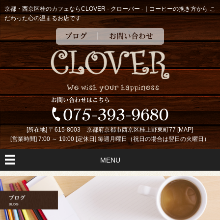
京都・西京区桂のカフェならCLOVER - クローバー -｜コーヒーの挽き方から こ
だわった心の温まるお店です
ブログ
お問い合わせ
[所在地] 〒615-8003 京都府京都市西京区桂上野東町77 [
MAP
]
[営業時間] 7:00 ～ 19:00 [定休日] 毎週月曜日（祝日の場合は翌日の火曜日）
MENU