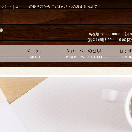
クローバー -｜コーヒーの挽き方から こだわった心の温まるお店です
[所在地] 〒615-8003 
[営業時間] 7:00 ～ 19
コンセプト
メニュー
クローバー