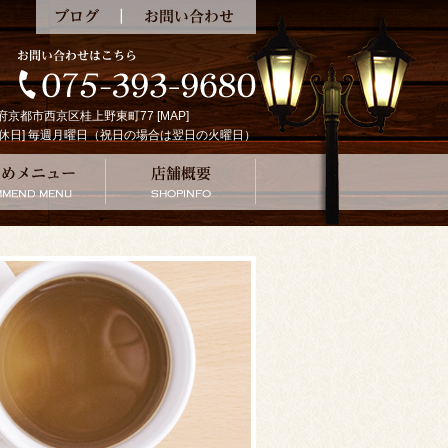
ブログ
お問い合わせ
京都府京都市西京区桂上野東町77 [
MAP
]
:00 [定休日] 毎週月曜日（祝日の場合は翌日の火曜日）
の珈琲
おすすめメニュー
店舗概要