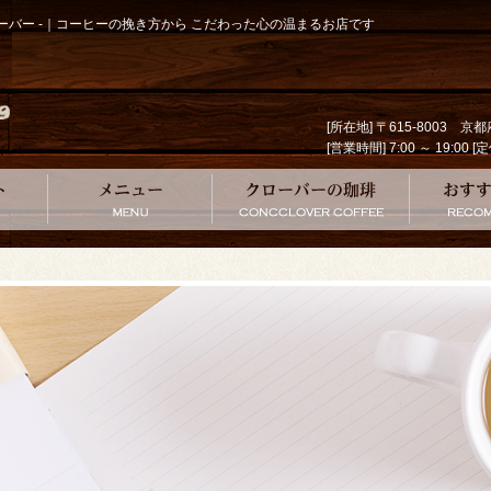
クローバー -｜コーヒーの挽き方から こだわった心の温まるお店です
[所在地] 〒615-8003 
[営業時間] 7:00 ～ 19
コンセプト
メニュー
クローバー