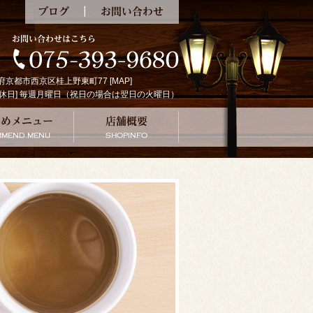
ブログ
お問い合わせ
京都府京都市西京区桂上野東町77 [
MAP
]
:00 [定休日] 毎週月曜日（祝日の場合は翌日の火曜日）
の珈琲
おすすめメニュー
店舗概要