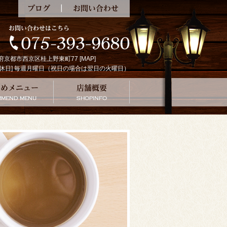
ブログ
お問い合わせ
京都府京都市西京区桂上野東町77 [
MAP
]
:00 [定休日] 毎週月曜日（祝日の場合は翌日の火曜日）
の珈琲
おすすめメニュー
店舗概要