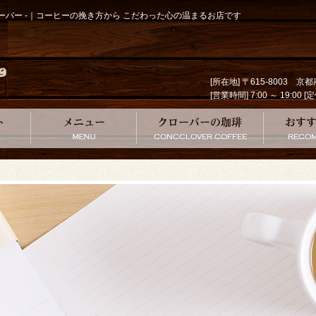
クローバー -｜コーヒーの挽き方から こだわった心の温まるお店です
[所在地] 〒615-8003 
[営業時間] 7:00 ～ 19
コンセプト
メニュー
クローバー