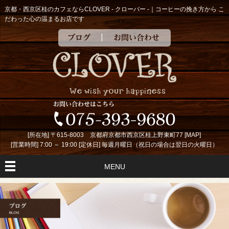
京都・西京区桂のカフェならCLOVER - クローバー -｜コーヒーの挽き方から こ
だわった心の温まるお店です
ブログ
お問い合わせ
[所在地] 〒615-8003 京都府京都市西京区桂上野東町77 [
MAP
]
[営業時間] 7:00 ～ 19:00 [定休日] 毎週月曜日（祝日の場合は翌日の火曜日）
MENU