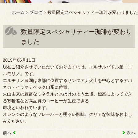
ホーム
>
ブログ
>
数量限定スペシャリティー珈琲が変わりました
数量限定スペシャリティー珈琲が変わり
ました
2019年06月11日
現在ご紹介させていただいておりますのは、エルサルバドル産「エ
ルモリノ」です。
エルモリノ農園は東部に位置するサンタアナ火山を中心とするアパ
ネカ・イラマテペック山系に位置。
火山由来の豊富なミネラルと水はけのよう土壌、標高によってでき
る寒暖差など高品質のコーヒーが生産できる
環境といわれています。
オレンジのようなフレーバーと明るい酸味、クリアな後味をお楽し
みください。
前へ
次へ