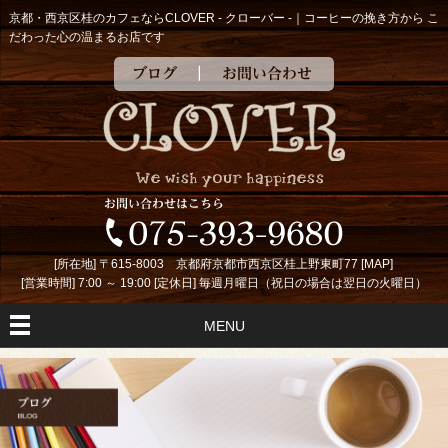
京都・西京区桂のカフェならCLOVER - クローバー -｜コーヒーの挽き方から こ
だわった心の温まるお店です
ブログ
お問い合わせ
[所在地] 〒615-8003 京都府京都市西京区桂上野東町77 [
MAP
]
[営業時間] 7:00 ～ 19:00 [定休日] 毎週月曜日（祝日の場合は翌日の火曜日）
MENU