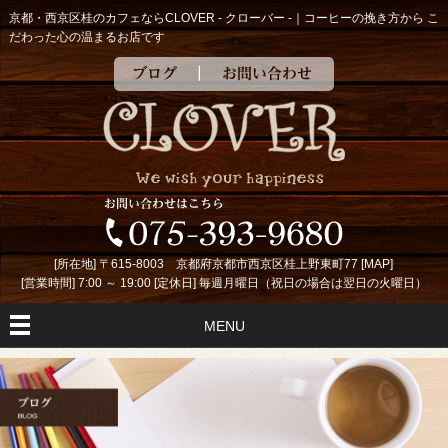
京都・西京区桂のカフェならCLOVER - クローバー -｜コーヒーの挽き方から こ
だわった心の温まるお店です
ブログ
お問い合わせ
[所在地] 〒615-8003 京都府京都市西京区桂上野東町77 [
MAP
]
[営業時間] 7:00 ～ 19:00 [定休日] 毎週月曜日（祝日の場合は翌日の火曜日）
MENU