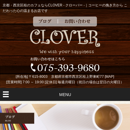
京都・西京区桂のカフェならCLOVER - クローバー -｜コーヒーの挽き方から こ
だわった心の温まるお店です
ブログ
お問い合わせ
[所在地] 〒615-8003 京都府京都市西京区桂上野東町77 [
MAP
]
[営業時間] 7:00 ～ 19:00 [定休日] 毎週月曜日（祝日の場合は翌日の火曜日）
MENU