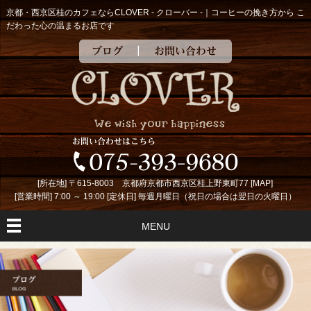
京都・西京区桂のカフェならCLOVER - クローバー -｜コーヒーの挽き方から こ
だわった心の温まるお店です
ブログ
お問い合わせ
[所在地] 〒615-8003 京都府京都市西京区桂上野東町77 [
MAP
]
[営業時間] 7:00 ～ 19:00 [定休日] 毎週月曜日（祝日の場合は翌日の火曜日）
MENU