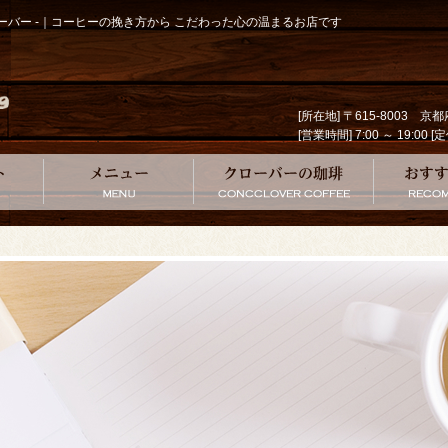
クローバー -｜コーヒーの挽き方から こだわった心の温まるお店です
[所在地] 〒615-8003 
[営業時間] 7:00 ～ 19
コンセプト
メニュー
クローバー