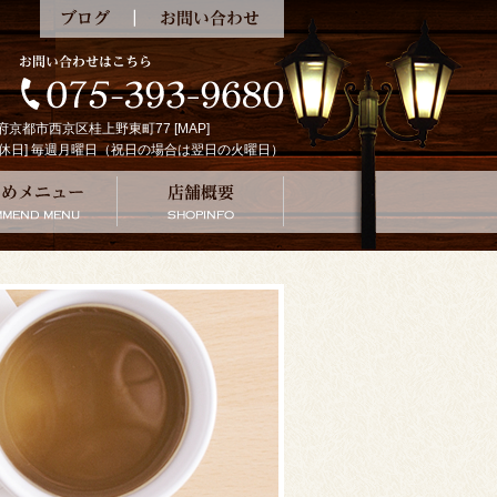
ブログ
お問い合わせ
京都府京都市西京区桂上野東町77 [
MAP
]
:00 [定休日] 毎週月曜日（祝日の場合は翌日の火曜日）
の珈琲
おすすめメニュー
店舗概要