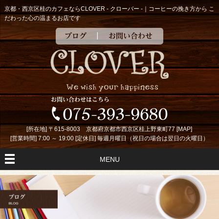
京都・西京区桂のカフェならCLOVER - クローバー -｜コーヒーの挽き方から こ
だわった心の温まるお店です
ブログ
お問い合わせ
[所在地] 〒615-8003 京都府京都市西京区桂上野東町77 [
MAP
]
[営業時間] 7:00 ～ 19:00 [定休日] 毎週月曜日（祝日の場合は翌日の火曜日）
MENU