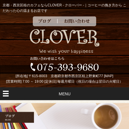
京都・西京区桂のカフェならCLOVER - クローバー -｜コーヒーの挽き方から こ
だわった心の温まるお店です
ブログ
お問い合わせ
[所在地] 〒615-8003 京都府京都市西京区桂上野東町77 [
MAP
]
[営業時間] 7:00 ～ 19:00 [定休日] 毎週月曜日（祝日の場合は翌日の火曜日）
MENU