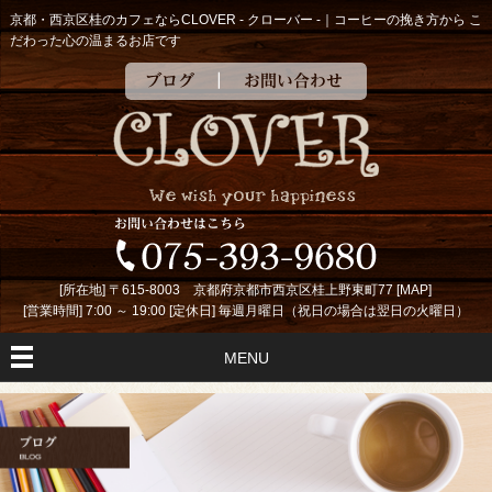
京都・西京区桂のカフェならCLOVER - クローバー -｜コーヒーの挽き方から こ
だわった心の温まるお店です
ブログ
お問い合わせ
[所在地] 〒615-8003 京都府京都市西京区桂上野東町77 [
MAP
]
[営業時間] 7:00 ～ 19:00 [定休日] 毎週月曜日（祝日の場合は翌日の火曜日）
MENU