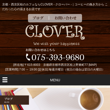
京都・西京区桂のカフェならCLOVER - クローバー -｜コーヒーの挽き方から こ
だわった心の温まるお店です
ブログ
お問い合わせ
[所在地] 〒615-8003 京都府京都市西京区桂上野東町77 [
MAP
]
[営業時間] 7:00 ～ 19:00 [定休日] 毎週月曜日（祝日の場合は翌日の火曜日）
MENU