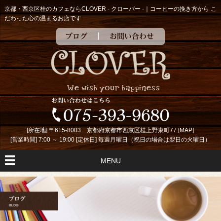
京都・西京区桂のカフェならCLOVER - クローバー -｜コーヒーの挽き方から こ
だわった心の温まるお店です
ブログ
お問い合わせ
[所在地] 〒615-8003 京都府京都市西京区桂上野東町77 [
MAP
]
[営業時間] 7:00 ～ 19:00 [定休日] 毎週月曜日（祝日の場合は翌日の火曜日）
MENU